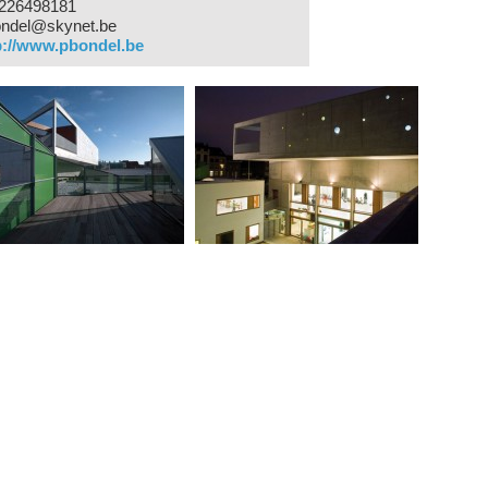
226498181
ondel@skynet.be
p://www.pbondel.be