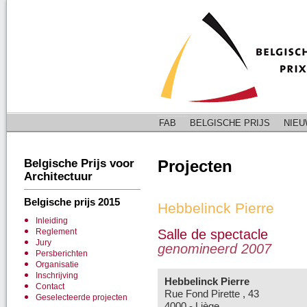
FAB - FEDERATIE VAN DE ARCHITECTENVERENIGINGEN VAN BELGÏE
FAB
BELGISCHE PRIJS
NIE
Belgische Prijs voor
Projecten
Architectuur
Belgische prijs 2015
Hebbelinck Pierre
Inleiding
Reglement
Salle de spectacle
Jury
genomineerd 2007
Persberichten
Organisatie
Inschrijving
Hebbelinck Pierre
Contact
Rue Fond Pirette , 43
Geselecteerde projecten
4000 - Liège